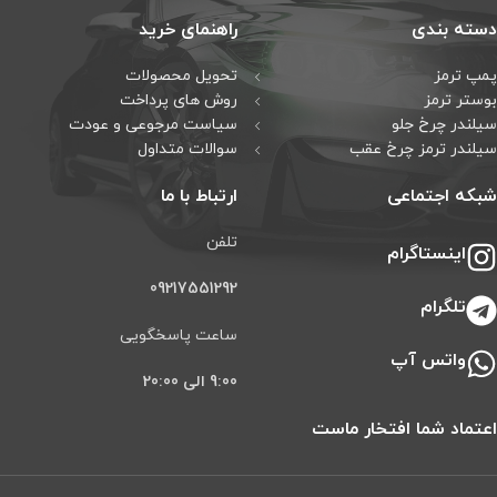
دسته بندی
راهنمای خرید
پمپ ترمز
تحویل محصولات
بوستر ترمز
روش های پرداخت
سیلندر چرخ جلو
سیاست مرجوعی و عودت
سیلندر ترمز چرخ عقب
سوالات متداول
شبکه اجتماعی
ارتباط با ما
تلفن
اینستاگرام
09217551292
تلگرام
ساعت پاسخگویی
واتس آپ
9:00 الی 20:00
اعتماد شما افتخار ماست