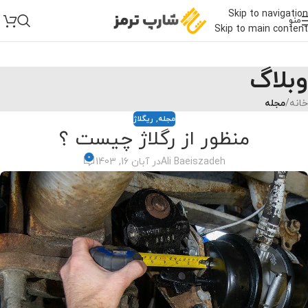
Skip to navigation
منو
Skip to main content
وبلاگ
خانه
/
مجله
مجله
,
ریگلاژ
منظور از رگلاژ چیست ؟
0
Ali Baeiszadeh
در آبان 16, 1403