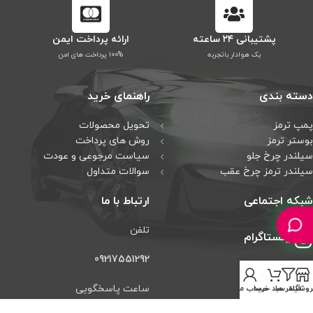
پشتیبانی ۲۴ ساعته
ارائه پرداخت ایمن
یک هوادار باتجربه
۱۰۰% پرداخت های امن
دسته بندی
راهنمای خرید
پمپ ترمز
تحویل محصولات
بوستر ترمز
روش های پرداخت
سیلندر چرخ جلو
سیاست مرجوعی و عودت
سیلندر ترمز چرخ عقب
سوالات متداول
شبکه اجتماعی
ارتباط با ما
تلفن
اینستاگرام
09217551292
تلگرام
ساعت پاسخگویی
روشگاه
فیلتر ها
سبد خرید
حساب من
واتس آپ