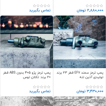
۲,۸۸۰,۰۰۰
تومان
تماس بگیرید
پمپ ترمز سمند EF7 قطر 23 برند
پمپ ترمز پژو 405 بدون ABS قطر
تولیدی آذین تنه
20 برند: تکلان توس
۳,۴۳۰,۰۰۰
تومان
تماس بگیرید