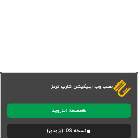
نصب وب اپلیکیشن شارپ ترمز
نسخه اندروید
نسخه IOS (بزودی)