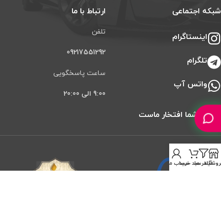
شبکه اجتماعی
ارتباط با ما
تلفن
اینستاگرام
09217551292
تلگرام
ساعت پاسخگویی
واتس آپ
9:00 الی 20:00
اعتماد شما افتخار ماست
روشگاه
فیلتر ها
سبد خرید
حساب من