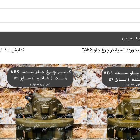
بط عمومی
ده “سیلندر چرخ جلو ABS”
نمایش
9