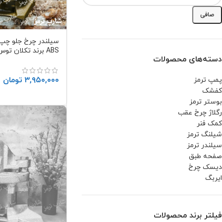
صافی
سیلندر چرخ جلو چپ (
ABS برند تکلان توس
دسته‌های محصولات
۳,۹۵۰,۰۰۰
تومان
پمپ ترمز
کفشک
بوستر ترمز
رگلاژ چرخ عقب
کمک فنر
شیلنگ ترمز
سیلندر ترمز
صفحه طبق
دیسک چرخ
ایربگ
فیلتر برند محصولات