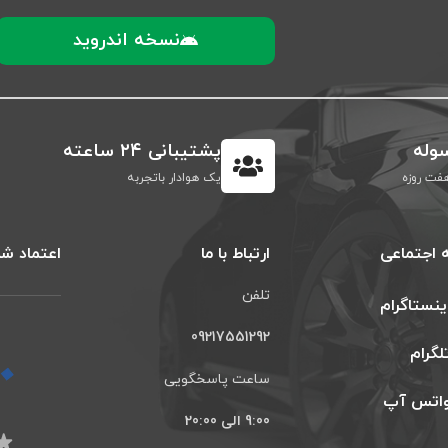
نسخه اندروید
وله
پشتیبانی ۲۴ ساعته
فت روزه
یک هوادار باتجربه
 اجتماعی
ارتباط با ما
اعتماد شم
تلفن
ینستاگرام
09217551292
لگرام
ساعت پاسخگویی
اتس آپ
9:00 الی 20:00