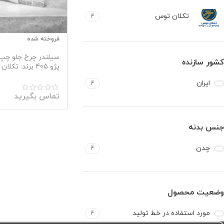
تکلان توس
4
فروخته شده
سیلندر چرخ جلو چپ (
کشور سازنده
پژو 405 برند: تکلان توس
ایران
4
تماس بگیرید
جنس بدنه
چدن
4
وضعیت محصول
مورد استفاده در خط تولید
4