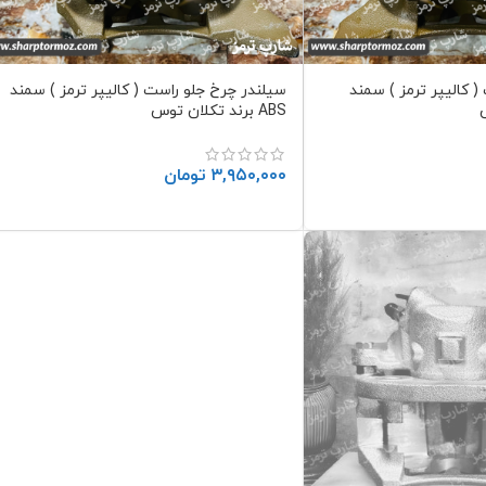
 کالیپر ترمز ) سمند
سیلندر چرخ جلو راست ( کالیپر ترمز ) سمند
ABS برند تکلان توس
۳,۹۵۰,۰۰۰
تومان