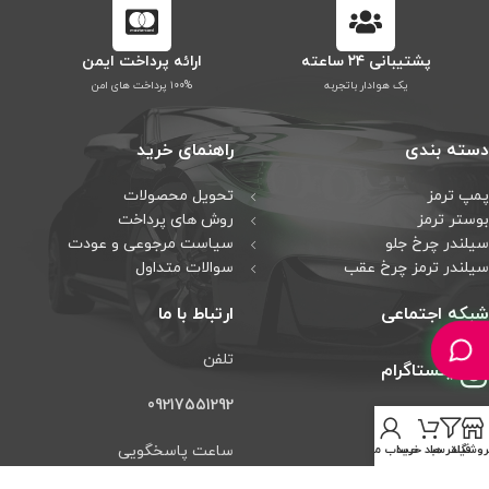
پشتیبانی ۲۴ ساعته
ارائه پرداخت ایمن
یک هوادار باتجربه
۱۰۰% پرداخت های امن
دسته بندی
راهنمای خرید
پمپ ترمز
تحویل محصولات
بوستر ترمز
روش های پرداخت
سیلندر چرخ جلو
سیاست مرجوعی و عودت
سیلندر ترمز چرخ عقب
سوالات متداول
شبکه اجتماعی
ارتباط با ما
تلفن
اینستاگرام
09217551292
تلگرام
ساعت پاسخگویی
روشگاه
فیلتر ها
سبد خرید
حساب من
واتس آپ