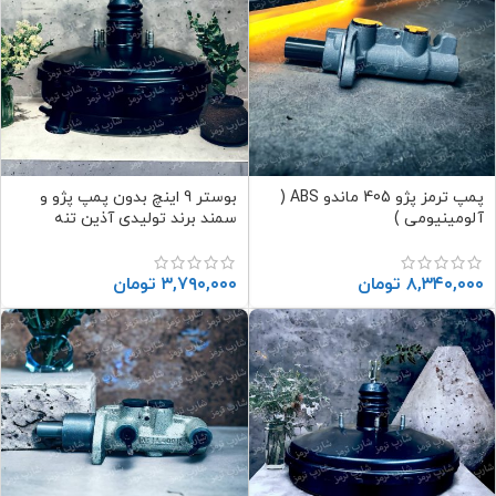
پمپ ترمز پژو 405 ماندو ABS (
بوستر 9 اینچ بدون پمپ پژو و
آلومینیومی )
سمند برند تولیدی آذین تنه
۸,۳۴۰,۰۰۰
تومان
۳,۷۹۰,۰۰۰
تومان