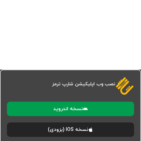
نصب وب اپلیکیشن شارپ ترمز
نسخه اندروید
نسخه IOS (بزودی)