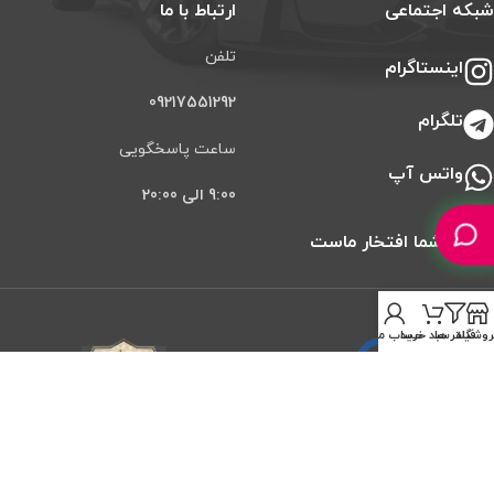
شبکه اجتماعی
ارتباط با ما
تلفن
اینستاگرام
09217551292
تلگرام
ساعت پاسخگویی
واتس آپ
9:00 الی 20:00
اعتماد شما افتخار ماست
روشگاه
فیلتر ها
سبد خرید
حساب من