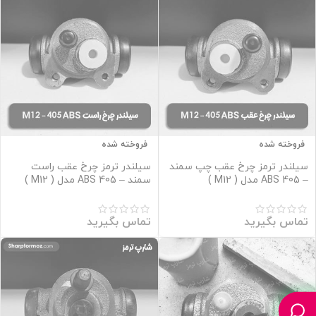
فروخته شده
فروخته شده
سیلندر ترمز چرخ عقب چپ سمند
سیلندر ترمز چرخ عقب راست
– 405 ABS مدل ( M12 )
سمند – 405 ABS مدل ( M12 )
تماس بگیرید
تماس بگیرید