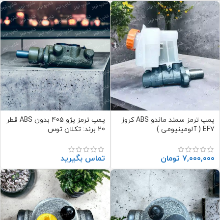
پمپ ترمز سمند ماندو ABS کروز
پمپ ترمز پژو 405 بدون ABS قطر
EF7 ( آلومینیومی )
20 برند: تکلان توس
۷,۰۰۰,۰۰۰
تومان
تماس بگیرید