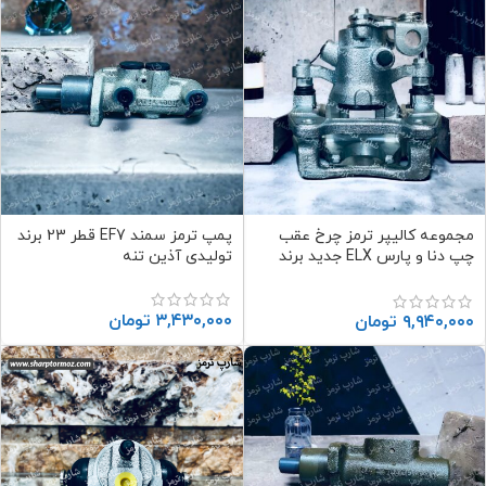
مجموعه کالیپر ترمز چرخ عقب
پمپ ترمز سمند EF7 قطر 23 برند
چپ دنا و پارس ELX جدید برند
تولیدی آذین تنه
تولیدی آذین تنه
۳,۴۳۰,۰۰۰
تومان
۹,۹۴۰,۰۰۰
تومان