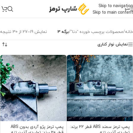
Skip to navigation
منو
Skip to main content
خانه
/
محصولات برچسب خورده “دنا”
/
برگه 3
نمایش 19–27 از 30 نتیجه
نمایش نوار کناری
پمپ ترمز سمند ABS قطر 22 برند:
پمپ ترمز پژو آردی بدون ABS
تولیدی آذین تنه
قطر 20 برند: تولیدی آذین تنه