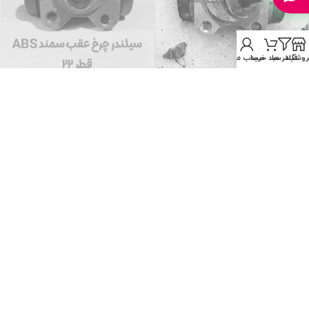
روشگاه
فیلتر ها
سبد خرید
حساب من
فروخته شده
فروخته شده
سیلندر چرخ عقب سمند ABS قطر
سیلندر چرخ عقب سمند ABS قطر
22 راست (تکلان توس)
٢٢
تماس بگیرید
تماس بگیرید