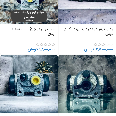
پمپ ترمز دومداره رانا برند تکلان
سیلندر ترمز چرخ عقب سمند
توس
ایداج
۲,۵۰۰,۰۰۰
تومان
۱,۸۰۰,۰۰۰
تومان