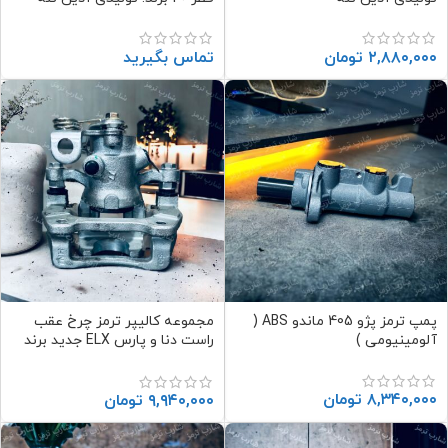
۲,۸۸۰,۰۰۰
تومان
تماس بگیرید
پمپ ترمز پژو 405 ماندو ABS (
مجموعه کالیپر ترمز چرخ عقب
آلومینیومی )
راست دنا و پارس ELX جدید برند
تولیدی آذین تنه
۸,۳۴۰,۰۰۰
تومان
۹,۹۴۰,۰۰۰
تومان