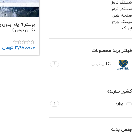
شیلنگ ترمز
سیلندر ترمز
صفحه طبق
دیسک چرخ
ایربگ
تکلان توس )
۳,۹۸۰,۰۰۰
تومان
فیلتر برند محصولات
تکلان توس
1
کشور سازنده
ایران
1
جنس بدنه