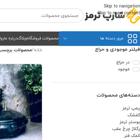
Skip to navigation
Skip to main content
مرور دسته ها
محصولات فروشگاه
وبلاگ
درباره ما
روا
فیلتر موجودی و حراج
خانه
/
محصولات برچسب خور
در حراج
موجود
دسته‌های محصولات
پمپ ترمز
کفشک
بوستر ترمز
رگلاژ چرخ عقب
کمک فنر