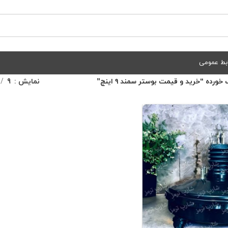
بط عمومی
ده “خرید و قیمت بوستر سمند ۹ اینچ”
نمایش
9