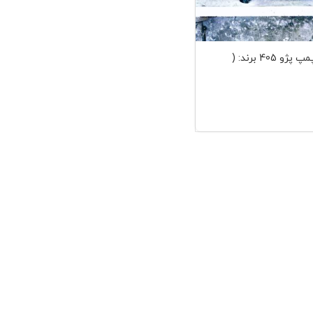
بوستر 9 اینچ بدون پمپ پژو 405 برند: (