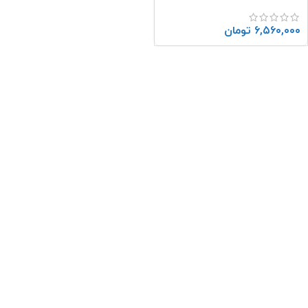
(((TN)))
۶,۵۶۰,۰۰۰
تومان