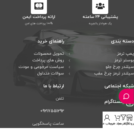
پشتیبانی ۲۴ ساعته
ارائه پرداخت ایمن
یک هوادار باتجربه
۱۰۰% پرداخت های امن
دسته بندی
راهنمای خرید
پمپ ترمز
تحویل محصولات
بوستر ترمز
روش های پرداخت
سیلندر چرخ جلو
سیاست مرجوعی و عودت
سیلندر ترمز چرخ عقب
سوالات متداول
شبکه اجتماعی
ارتباط با ما
تلفن
اینستاگرام
09217551292
تلگرام
ساعت پاسخگویی
روشگاه
فیلتر ها
سبد خرید
حساب من
واتس آپ