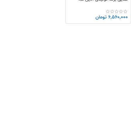
(((TN)))
۶,۵۶۰,۰۰۰
تومان