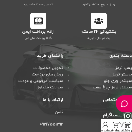
ارسال سریع به تمامی کشور
تحویل سه تا هفت روزه
پشتیبانی ۲۴ ساعته
ارائه پرداخت ایمن
یک هوادار باتجربه
۱۰۰% پرداخت های امن
دسته بندی
راهنمای خرید
پمپ ترمز
تحویل محصولات
بوستر ترمز
روش های پرداخت
سیلندر چرخ جلو
سیاست مرجوعی و عودت
سیلندر ترمز چرخ عقب
سوالات متداول
شبکه اجتماعی
ارتباط با ما
تلفن
اینستاگرام
09217551292
تلگرام
روشگاه
فیلتر ها
سبد خرید
حساب من