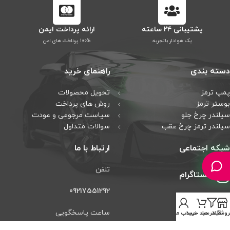
پشتیبانی ۲۴ ساعته
ارائه پرداخت ایمن
یک هوادار باتجربه
۱۰۰% پرداخت های امن
دسته بندی
راهنمای خرید
پمپ ترمز
تحویل محصولات
بوستر ترمز
روش های پرداخت
سیلندر چرخ جلو
سیاست مرجوعی و عودت
سیلندر ترمز چرخ عقب
سوالات متداول
شبکه اجتماعی
ارتباط با ما
تلفن
اینستاگرام
09217551292
تلگرام
ساعت پاسخگویی
روشگاه
فیلتر ها
سبد خرید
حساب من
واتس آپ