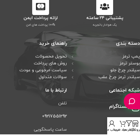
پشتیبانی ۲۴ ساعته
ارائه پرداخت ایمن
یک هوادار باتجربه
۱۰۰% پرداخت های امن
دسته بندی
راهنمای خرید
پمپ ترمز
تحویل محصولات
بوستر ترمز
روش های پرداخت
سیلندر چرخ جلو
سیاست مرجوعی و عودت
سیلندر ترمز چرخ عقب
سوالات متداول
شبکه اجتماعی
ارتباط با ما
تلفن
اینستاگرام
09217551292
تلگرام
ساعت پاسخگویی
روشگاه
فیلتر ها
سبد خرید
حساب من
واتس آپ