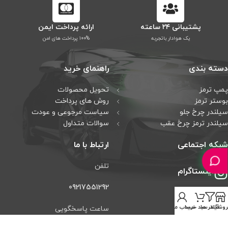
پشتیبانی ۲۴ ساعته
ارائه پرداخت ایمن
یک هوادار باتجربه
۱۰۰% پرداخت های امن
دسته بندی
راهنمای خرید
پمپ ترمز
تحویل محصولات
بوستر ترمز
روش های پرداخت
سیلندر چرخ جلو
سیاست مرجوعی و عودت
سیلندر ترمز چرخ عقب
سوالات متداول
شبکه اجتماعی
ارتباط با ما
تلفن
اینستاگرام
09217551292
تلگرام
روشگاه
فیلتر ها
سبد خرید
حساب من
ساعت پاسخگویی
واتس آپ